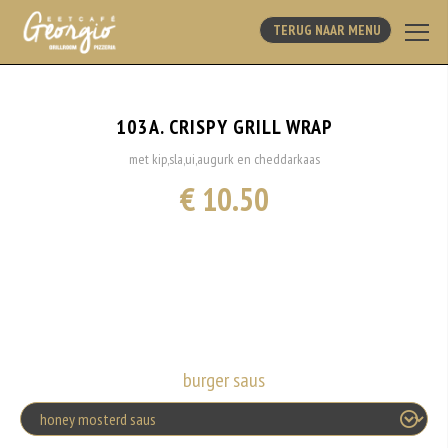
TERUG NAAR MENU
103A. CRISPY GRILL WRAP
met kip,sla,ui,augurk en cheddarkaas
€ 10.50
burger saus