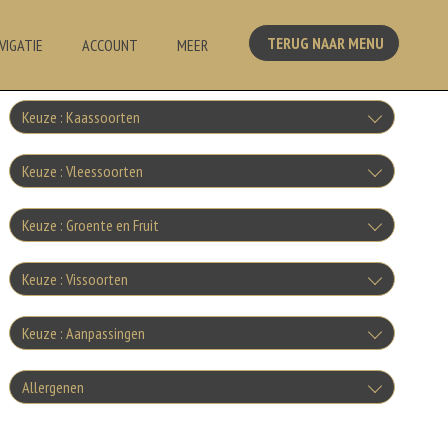
TERUG NAAR MENU
VIGATIE
ACCOUNT
MEER
Keuze : Kaassoorten
Kaas
Keuze : Vleessoorten
+€1.00
Ham
Keuze : Groente en Fruit
Gorgonzola
+€1.00
Tomaten
+€1.00
Keuze : Vissoorten
Salami
Mozzarella
+€1.00
Tonijn
+€1.00
Keuze : Aanpassingen
Tomatensaus
+€1.00
Spek
Parmezaanse kaas
+€1.50
Doorbakken
+€1.00
Allergenen
Garnalen
+€1.00
Komkommer
+€1.00
Knoflookworst
+0.00
Fetakaas
+€1.50
Geen aangegeven allergenen.