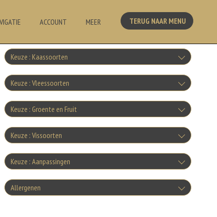
TERUG NAAR MENU
VIGATIE
ACCOUNT
MEER
Keuze : Kaassoorten
Kaas
Keuze : Vleessoorten
+€1.00
Ham
Keuze : Groente en Fruit
Gorgonzola
+€1.00
Tomaten
+€1.00
Keuze : Vissoorten
Salami
Mozzarella
+€1.00
Tonijn
+€1.00
Keuze : Aanpassingen
Tomatensaus
+€1.00
Spek
Parmezaanse kaas
+€1.50
Doorbakken
+€1.00
Allergenen
Garnalen
+€1.00
Komkommer
+€1.00
Knoflookworst
+0.00
Fetakaas
+€1.50
Geen aangegeven allergenen.