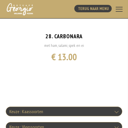
TERUG NAAR MENU
28. CARBONARA
met ham, salami, spek en ei
€ 13.00
Keuze : Kaassoorten
Kaas
Keuze : Vleessoorten