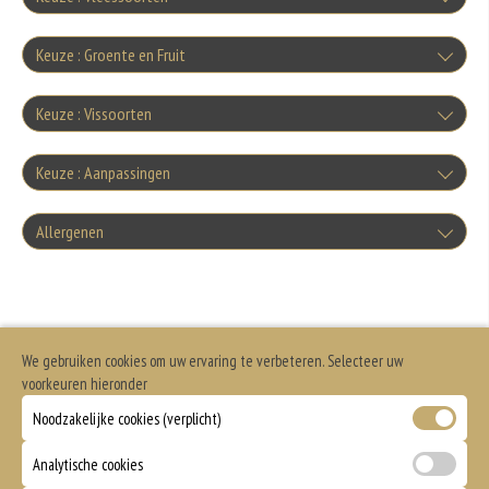
+€1.00
Ham
Keuze : Groente en Fruit
Gorgonzola
+€1.00
Tomaten
+€1.00
Keuze : Vissoorten
Salami
Mozzarella
+€1.00
Tonijn
+€1.00
Keuze : Aanpassingen
Tomatensaus
+€1.00
Spek
Parmezaanse kaas
+€1.50
Doorbakken
+€1.00
Allergenen
Garnalen
+€1.00
Komkommer
+€1.00
Knoflookworst
+0.00
Fetakaas
+€1.50
Geen aangegeven allergenen.
Pizza snijden
+€1.00
zeevruchten
+€2.50
Sla
+€1.00
Doner
+0.00
Ei
We gebruiken cookies om uw ervaring te verbeteren. Selecteer uw
+€1.50
Zonder kaas
+€1.00
voorkeuren hieronder
+€2.50
Uien
+€1.00
Kipdoner
Noodzakelijke cookies (verplicht)
+0.00
Zonder tomatensaus
+€1.00
Analytische cookies
+€2.50
Paprika