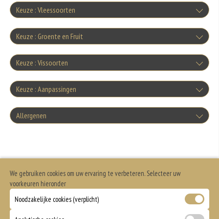
Kaas
Keuze : Vleessoorten
+€1.00
Ham
Keuze : Groente en Fruit
Gorgonzola
+€1.00
Tomaten
+€1.00
Keuze : Vissoorten
Salami
Mozzarella
+€1.00
Tonijn
+€1.00
Keuze : Aanpassingen
Tomatensaus
+€1.00
Spek
Parmezaanse kaas
+€1.50
Doorbakken
+€1.00
Allergenen
Garnalen
+€1.00
Komkommer
+€1.00
Knoflookworst
+0.00
Fetakaas
+€1.50
Geen aangegeven allergenen.
Pizza snijden
+€1.00
zeevruchten
+€2.50
Sla
+€1.00
Doner
+0.00
Ei
We gebruiken cookies om uw ervaring te verbeteren. Selecteer uw
+€1.50
Zonder kaas
+€1.00
voorkeuren hieronder
+€2.50
Uien
+€1.00
Kipdoner
Noodzakelijke cookies (verplicht)
+0.00
Zonder tomatensaus
+€1.00