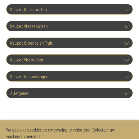
Keuze : Kaassoorten
Kaas
Keuze : Vleessoorten
+€1.00
Ham
Keuze : Groente en Fruit
Gorgonzola
+€1.00
Tomaten
+€1.00
Keuze : Vissoorten
Salami
Mozzarella
+€1.00
Tonijn
+€1.00
Keuze : Aanpassingen
Tomatensaus
+€1.00
Spek
Parmezaanse kaas
+€1.50
Doorbakken
+€1.00
Allergenen
Garnalen
+€1.00
Komkommer
+€1.00
Knoflookworst
+0.00
Fetakaas
+€1.50
Geen aangegeven allergenen.
Pizza snijden
+€1.00
zeevruchten
+€2.50
Sla
+€1.00
Doner
+0.00
Ei
We gebruiken cookies om uw ervaring te verbeteren. Selecteer uw
+€1.50
Zonder kaas
+€1.00
voorkeuren hieronder
+€2.50