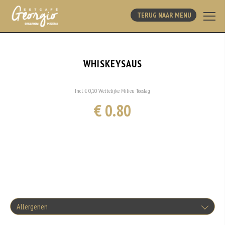
TERUG NAAR MENU
WHISKEYSAUS
Incl. € 0,10 Wettelijke Milieu Toeslag
€ 0.80
Allergenen