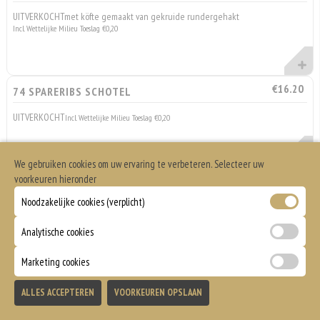
UITVERKOCHTmet köfte gemaakt van gekruide rundergehakt
Incl. Wettelijke Milieu Toeslag €0,20
€16.20
74 SPARERIBS SCHOTEL
UITVERKOCHT
Incl. Wettelijke Milieu Toeslag €0,20
We gebruiken cookies om uw ervaring te verbeteren. Selecteer uw
voorkeuren hieronder
Noodzakelijke cookies (verplicht)
Döner Schotels
Geserveerd met friet of Aardappelen, salade, brood en saus naar keuze
Analytische cookies
Marketing cookies
Totaal
ALLES ACCEPTEREN
VOORKEUREN OPSLAAN
Bezorgen
Afhalen
0
€0,00