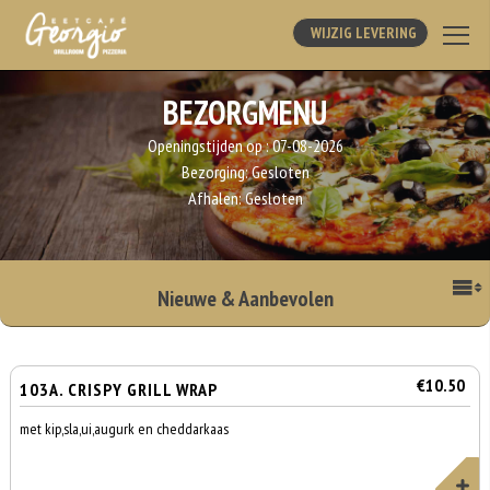
WIJZIG LEVERING
BEZORGMENU
Openingstijden op :
07-08-2026
Bezorging:
Gesloten
Afhalen:
Gesloten
Nieuwe & Aanbevolen
€10.50
103A. CRISPY GRILL WRAP
met kip,sla,ui,augurk en cheddarkaas