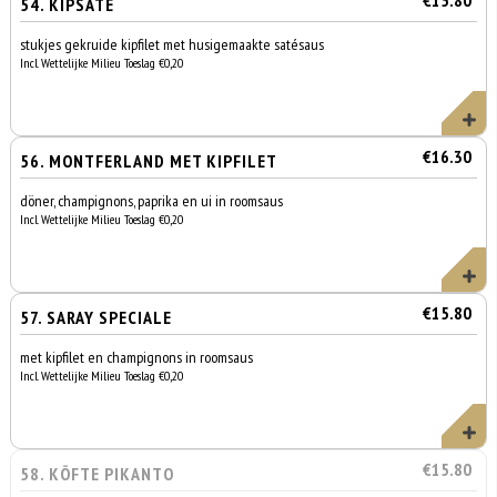
€15.80
54. KIPSATÉ
stukjes gekruide kipfilet met husigemaakte satésaus
Incl. Wettelijke Milieu Toeslag €0,20
€16.30
56. MONTFERLAND MET KIPFILET
döner, champignons, paprika en ui in roomsaus
Incl. Wettelijke Milieu Toeslag €0,20
€15.80
57. SARAY SPECIALE
met kipfilet en champignons in roomsaus
Incl. Wettelijke Milieu Toeslag €0,20
€15.80
58. KÖFTE PIKANTO