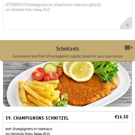
UITVERKOCHTchampignons en jalapeños in roomsaus (pikant)
Incl. Wettelijke Milieu Toeslag €0,20
Schnitzels
Geserveerd met friet of Aardappelen, salade, brood en saus naar keuze
€16.30
59. CHAMPIGNONS SCHNITZEL
met champignons in roomsaus
Incl. Wettelijke Milieu Toeslag €0,20