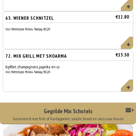
€12.80
63. WIENER SCHNITZEL
Incl. Wettelijke Milieu Toeslag €0,20
€15.30
72. MIX GRILL MET SHOARMA
kipfilet, champignons, paprika en ui
Incl. Wettelijke Milieu Toeslag €0,20
Gegrilde Mix Schotels
Geserveerd met friet of Aardappelen, salade, brood en saus naar keuze