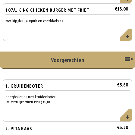
€13.00
107A. KING CHICKEN BURGER MET FRIET
met kip,sla,ui,augurk en cheddarkaas
Voorgerechten
€5.60
1. KRUIDENBOTER
deegbolletjes met kruidenboter
Incl. Wettelijke Milieu Toeslag €0,10
€3.50
2. PITA KAAS