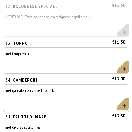
€13.50
32. BOLOGNESE SPECIALE
UITVERKOCHTmet bolognese, champignons, paprika en ui
€11.50
33. TONNO
met tonijn en ui
€13.00
34. GAMBERONI
met garnalen en verse knoflook
€13.50
35. FRUTTI DI MARE
met diverse soorten vis