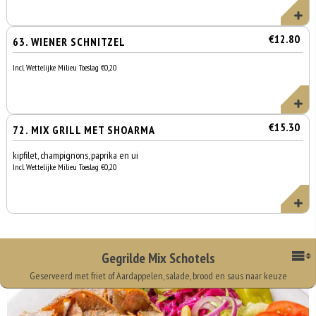
€12.80
63. WIENER SCHNITZEL
Incl. Wettelijke Milieu Toeslag €0,20
€15.30
72. MIX GRILL MET SHOARMA
kipfilet, champignons, paprika en ui
Incl. Wettelijke Milieu Toeslag €0,20
Gegrilde Mix Schotels
Geserveerd met friet of Aardappelen, salade, brood en saus naar keuze