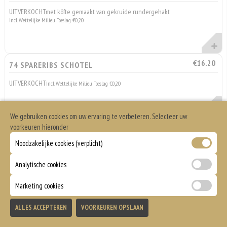
UITVERKOCHTmet köfte gemaakt van gekruide rundergehakt
Incl. Wettelijke Milieu Toeslag €0,20
€16.20
74 SPARERIBS SCHOTEL
UITVERKOCHT
Incl. Wettelijke Milieu Toeslag €0,20
We gebruiken cookies om uw ervaring te verbeteren. Selecteer uw
voorkeuren hieronder
Noodzakelijke cookies (verplicht)
Döner Schotels
Geserveerd met friet of Aardappelen, salade, brood en saus naar keuze
Analytische cookies
Marketing cookies
Totaal
ALLES ACCEPTEREN
VOORKEUREN OPSLAAN
Bezorgen
Afhalen
0
€0,00