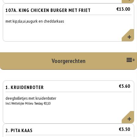
€13.00
107A. KING CHICKEN BURGER MET FRIET
met kip,sla,ui,augurk en cheddarkaas
Voorgerechten
€5.60
1. KRUIDENBOTER
deegbolletjes met kruidenboter
Incl. Wettelijke Milieu Toeslag €0,10
€3.50
2. PITA KAAS