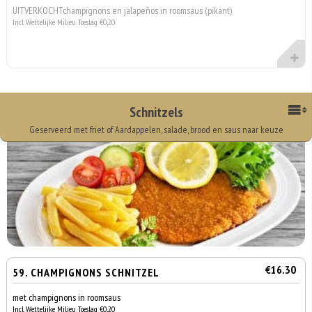
UITVERKOCHTchampignons en jalapeños in roomsaus (pikant)
Incl. Wettelijke Milieu Toeslag €0,20
Schnitzels
Geserveerd met friet of Aardappelen, salade, brood en saus naar keuze
€16.30
59. CHAMPIGNONS SCHNITZEL
met champignons in roomsaus
Incl. Wettelijke Milieu Toeslag €0,20