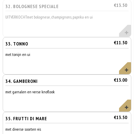
€13.50
32. BOLOGNESE SPECIALE
UITVERKOCHTmet bolognese, champignons, paprika en ui
€11.50
33. TONNO
met tonijn en ui
€13.00
34. GAMBERONI
met garnalen en verse knoflook
€13.50
35. FRUTTI DI MARE
met diverse soorten vis