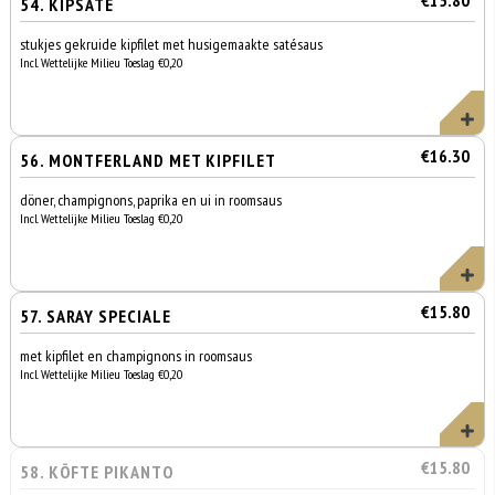
€15.80
54. KIPSATÉ
stukjes gekruide kipfilet met husigemaakte satésaus
Incl. Wettelijke Milieu Toeslag €0,20
€16.30
56. MONTFERLAND MET KIPFILET
döner, champignons, paprika en ui in roomsaus
Incl. Wettelijke Milieu Toeslag €0,20
€15.80
57. SARAY SPECIALE
met kipfilet en champignons in roomsaus
Incl. Wettelijke Milieu Toeslag €0,20
€15.80
58. KÖFTE PIKANTO