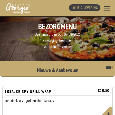
WIJZIG LEVERING
BEZORGMENU
Openingstijden op :
07-08-2026
Bezorging:
Gesloten
Afhalen:
Gesloten
Nieuwe & Aanbevolen
€10.50
103A. CRISPY GRILL WRAP
met kip,sla,ui,augurk en cheddarkaas